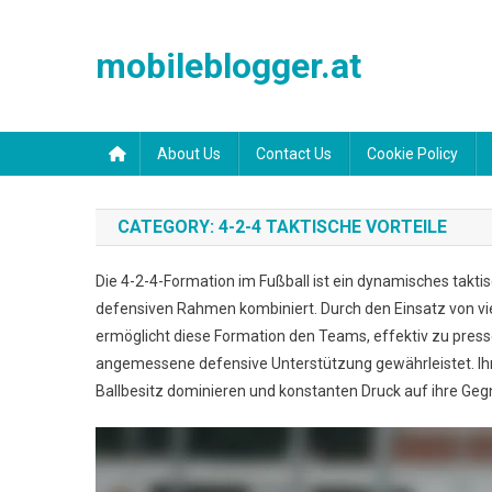
Skip
to
mobileblogger.at
content
About Us
Contact Us
Cookie Policy
CATEGORY:
4-2-4 TAKTISCHE VORTEILE
Die 4-2-4-Formation im Fußball ist ein dynamisches takti
defensiven Rahmen kombiniert. Durch den Einsatz von vier
ermöglicht diese Formation den Teams, effektiv zu press
angemessene defensive Unterstützung gewährleistet. Ihr
Ballbesitz dominieren und konstanten Druck auf ihre Ge