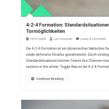
4-2-4 Formation: Standardsituationen
Tormöglichkeiten
O
15/01/2026
Leo Donovan
Leave A Comment
4-
Die 4-2-4-Formation ist ein dynamisches taktisches Setu
2-
solide defensive Struktur gewährleistet. Durch strategi
4
Standardsituationen können Teams ihre Chancen max
Fo
sections in the article: Toggle Was ist die 4-2-4-Format
St
St
Po
Continue Reading
To