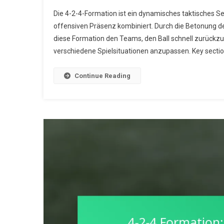
4-
Die 4-2-4-Formation ist ein dynamisches taktisches Set
2-
offensiven Präsenz kombiniert. Durch die Betonung de
4
diese Formation den Teams, den Ball schnell zurückzuer
Fo
verschiedene Spielsituationen anzupassen. Key sections
Pr
Ef
Ba
Continue Reading
Sc
Ü