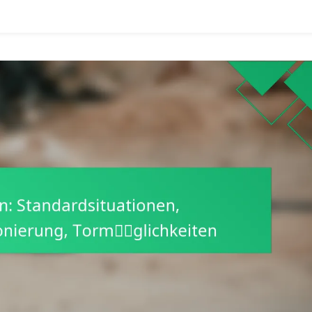
bwehr
hnen,
hancen
eieren