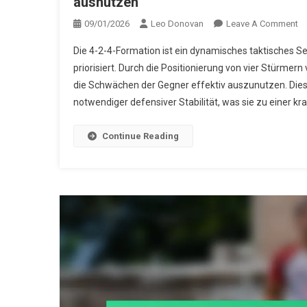
ausnutzen
O
09/01/2026
Leo Donovan
Leave A Comment
4-
Die 4-2-4-Formation ist ein dynamisches taktisches Se
2-
priorisiert. Durch die Positionierung von vier Stürmer
4
die Schwächen der Gegner effektiv auszunutzen. Dies
Fo
notwendiger defensiver Stabilität, was sie zu einer kra
Ko
Ge
Im
Continue Reading
Üb
S
Au