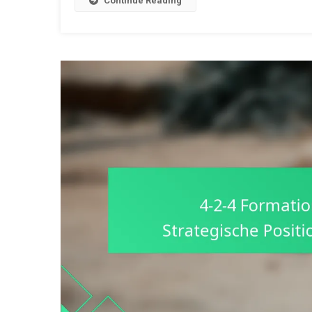
Continue Reading
A
De
C
Kr