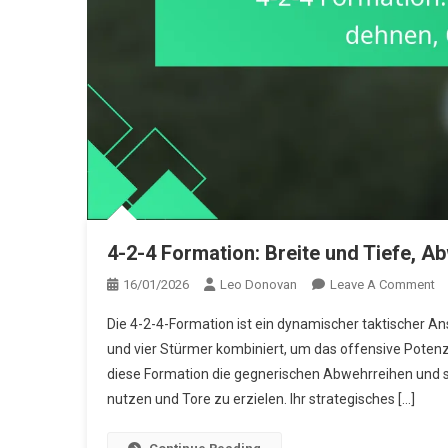
4-2-4 Formation: Breite und Tiefe, 
O
16/01/2026
Leo Donovan
Leave A Comment
4-
Die 4-2-4-Formation ist ein dynamischer taktischer Ansa
2-
und vier Stürmer kombiniert, um das offensive Potenz
4
diese Formation die gegnerischen Abwehrreihen und 
Fo
nutzen und Tore zu erzielen. Ihr strategisches […]
Br
U
Ti