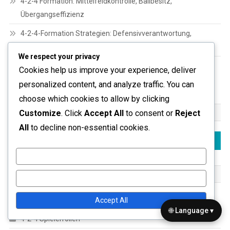
4-2-4 Formation: Mittelfeldkontrolle, Ballbesitz,
Übergangseffizienz
4-2-4-Formation Strategien: Defensivverantwortung,
Mittelfeldbalance, Unterstützung der Stürmer
We respect your privacy
4-2-4 Formation: Rollen der offensiven Mittelfeldspieler,
Cookies help us improve your experience, deliver
Zusammenspiel, Kreativität
personalized content, and analyze traffic. You can
choose which cookies to allow by clicking
SUCHE
Customize
. Click
Accept All
to consent or
Reject
All
to decline non-essential cookies.
Search
for:
Customize
KATEGORIEN
Reject All
4-2-4 Formation Strategien
Accept All
🌐 Language ▾
4-2-4 Spielerrollen