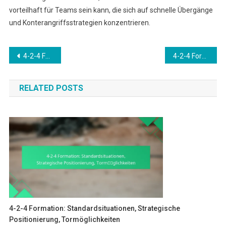
vorteilhaft für Teams sein kann, die sich auf schnelle Übergänge
und Konterangriffsstrategien konzentrieren.
Post
4-2-4 Formation: Breite und Tiefe, Abwehr dehnen, Chancen kreieren
4-2-4 Formation: Rollenentwicklung, Anpassung an Gegner, Situationsbewusstsein
navigation
RELATED POSTS
4-2-4 Formation: Standardsituationen, Strategische
Positionierung, Tormöglichkeiten