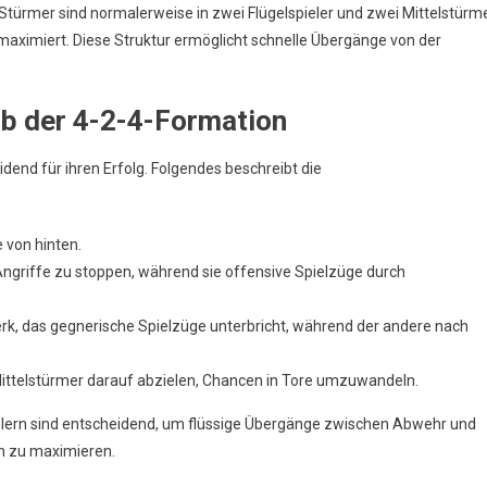
 Stürmer sind normalerweise in zwei Flügelspieler und zwei Mittelstürm
e maximiert. Diese Struktur ermöglicht schnelle Übergänge von der
lb der 4-2-4-Formation
eidend für ihren Erfolg. Folgendes beschreibt die
e von hinten.
Angriffe zu stoppen, während sie offensive Spielzüge durch
erk, das gegnerische Spielzüge unterbricht, während der andere nach
ittelstürmer darauf abzielen, Chancen in Tore umzuwandeln.
elern sind entscheidend, um flüssige Übergänge zwischen Abwehr und
on zu maximieren.