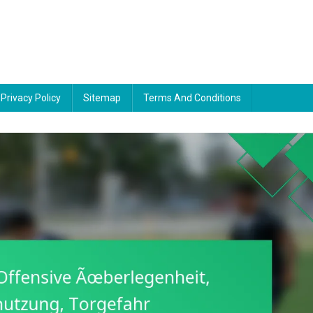
Privacy Policy
Sitemap
Terms And Conditions