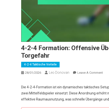
4-2-4 Formation: Offensive Ü
Torgefahr
4-2-4 Taktische Vorteile
Leo Donovan
On
28/01/2026
Leave A Comment
4-
2-
Die 4-2-4-Formation ist ein dynamisches taktisches Setup 
4
zwei Mittelfeldspieler einsetzt. Diese Anordnung erhöht n
Form
effektive Raumausnutzung, was schnelle Übergänge und vi
Offe
Über