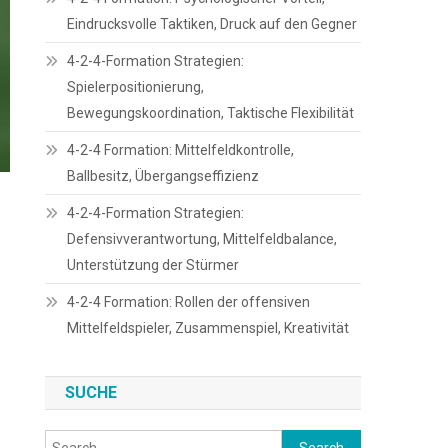
Eindrucksvolle Taktiken, Druck auf den Gegner
4-2-4-Formation Strategien:
Spielerpositionierung,
Bewegungskoordination, Taktische Flexibilität
4-2-4 Formation: Mittelfeldkontrolle,
Ballbesitz, Übergangseffizienz
4-2-4-Formation Strategien:
Defensivverantwortung, Mittelfeldbalance,
Unterstützung der Stürmer
4-2-4 Formation: Rollen der offensiven
Mittelfeldspieler, Zusammenspiel, Kreativität
SUCHE
Search