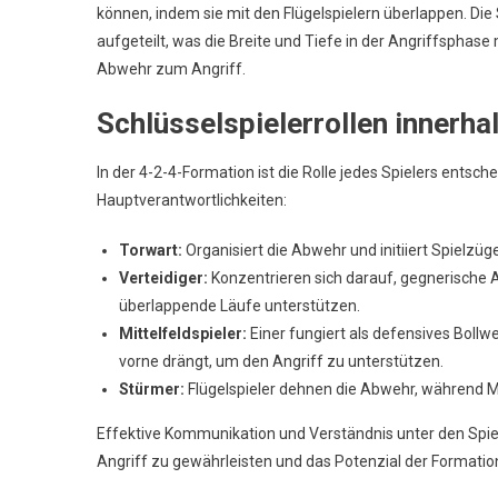
können, indem sie mit den Flügelspielern überlappen. Die
aufgeteilt, was die Breite und Tiefe in der Angriffsphas
Abwehr zum Angriff.
Schlüsselspielerrollen innerha
In der 4-2-4-Formation ist die Rolle jedes Spielers entsch
Hauptverantwortlichkeiten:
Torwart:
Organisiert die Abwehr und initiiert Spielzüg
Verteidiger:
Konzentrieren sich darauf, gegnerische 
überlappende Läufe unterstützen.
Mittelfeldspieler:
Einer fungiert als defensives Bollw
vorne drängt, um den Angriff zu unterstützen.
Stürmer:
Flügelspieler dehnen die Abwehr, während M
Effektive Kommunikation und Verständnis unter den Spi
Angriff zu gewährleisten und das Potenzial der Formati