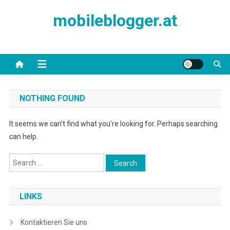
Skip
mobileblogger.at
to
content
NOTHING FOUND
It seems we can’t find what you’re looking for. Perhaps searching
can help.
Search
for:
LINKS
Kontaktieren Sie uns