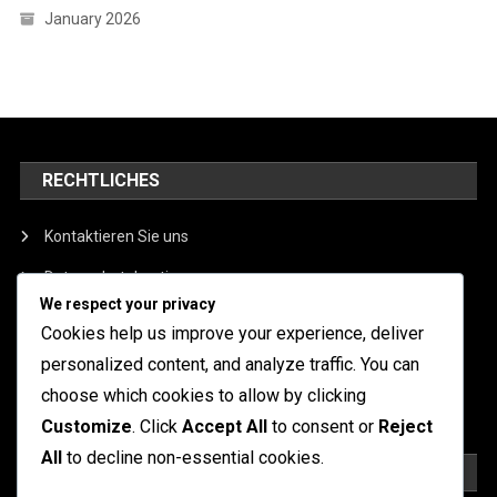
January 2026
RECHTLICHES
Kontaktieren Sie uns
Datenschutzbestimmungen
We respect your privacy
Cookie-Einstellungen
Cookies help us improve your experience, deliver
Benutzervereinbarung
personalized content, and analyze traffic. You can
choose which cookies to allow by clicking
Über uns
Customize
. Click
Accept All
to consent or
Reject
All
to decline non-essential cookies.
SUCHE